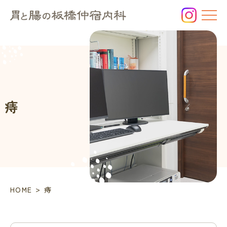
痔
の
お
悩
み
は、
板
橋
痔
区
の
消
化
器
内
科
「胃
>
HOME
痔
と
腸
の
板