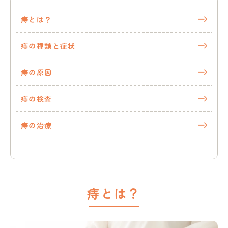
橋
仲
痔とは？
宿
内
痔の種類と症状
科」
ま
で
痔の原因
痔の検査
痔の治療
痔とは？