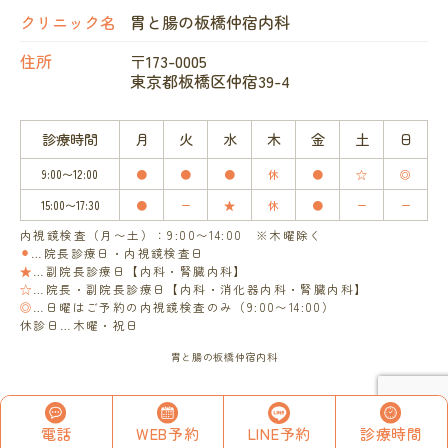
クリニック名
胃と腸の板橋仲宿内科
住所
〒173-0005
東京都板橋区仲宿39-4
診療時間
月
火
水
木
金
土
日
9:00〜12:00
●
●
●
休
●
☆
◎
15:00〜17:30
●
ー
★
休
●
ー
ー
内視鏡検査（月〜土）：9:00〜14:00 ※木曜除く
⚫︎
…院長診療日・内視鏡検査日
★
…副院長診療日【内科・腎臓内科】
☆
…院長・副院長診療日【内科・消化器内科・腎臓内科】
◎
…日曜はご予約の内視鏡検査のみ（9:00〜14:00）
休診日…木曜・祝日
胃と腸の板橋仲宿内科
電話
W
E
B
予約
L
I
N
E
予約
診療時間