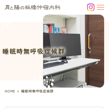
睡
眠
時
無
呼
吸
症
候
睡眠時無呼吸症候群
群
の
お
悩
み
は、
板
橋
>
HOME
睡眠時無呼吸症候群
区
の
内
科・