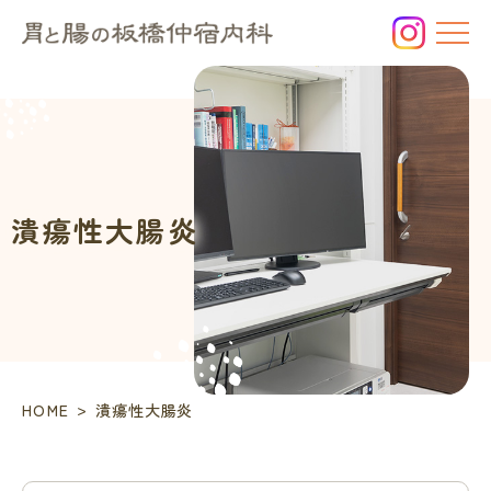
潰
瘍
性
大
腸
炎
｜
板
潰瘍性大腸炎
橋
区
の
内
科・
消
化
器
>
HOME
潰瘍性大腸炎
内
科、
胃
と